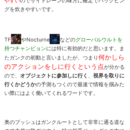
やすい
のでサイドレーンの味方に確定でバックピン
グを炊きやすいです。
TF
やNocturne
などの
グローバルウルトを
持つチャンピョン
には特に有効的だと思います。ま
何かしら
たガンクの初動と言いましたが、つまり
のアクションをしに行くという点
が分かる
ので、
オブジェクトに参加しに行く
、
視界を取りに
行くかどうか
の予測もつくので最速で情報を掴みた
い際にはよく働いてくれるワードです。
奥のブッシュはガンクルートとして非常に通る道な