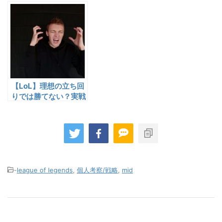
ストピックで何で埋め
ロキルに関するテクニ
たらいいのか
ック集
【LoL】理想の立ち回
りでは勝てない？実戦
で起きる“人間的な限
界”とは
-
league of legends
,
個人考察/戦略
,
mid