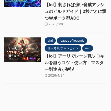
【lol】刺されば強い脅威アッシ
ュのビルドガイド｜2秒ごとに撃
つWポーク型ADC
2026/3/8
ahri
league of legends
個人考察/チャンピオン
mid
【lol】アーリでレーン戦ソロキ
ルを狙うコツ・使い方｜マスタ
ー到達者が解説
2026/4/24