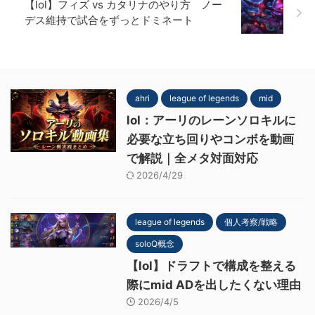
【lol】フィズ vs カタリナのやり方 ノー
デス維持で試合をずっとドミネート
ahri
league of legends
mid
lol：アーリのレーンソロキルに
必要な立ち回りやコンボを動画
で解説｜全メタ対面対応
2026/4/29
league of legends
個人考察/戦略
soloQ概念
【lol】ドラフトで構成を整える
際にmid ADを出したくない理由
2026/4/5