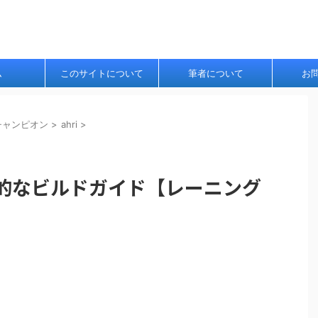
ム
このサイトについて
筆者について
お
チャンピオン
>
ahri
>
本的なビルドガイド【レーニング