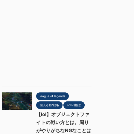
league of legends
個人考察/戦略
soloQ概念
【lol】オブジェクトファ
イトの戦い方とは。周り
がやりがちなNGなことは