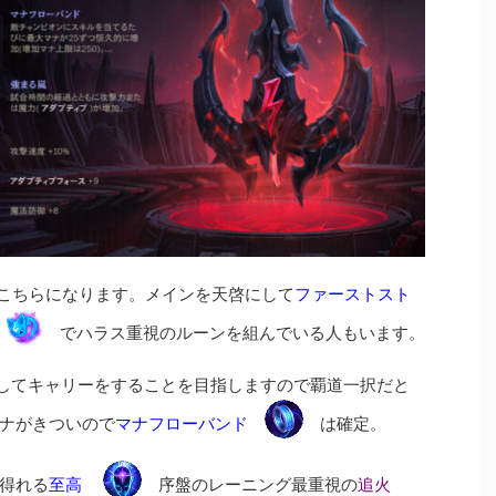
はこちらになります。メインを天啓にして
ファーストスト
でハラス重視のルーンを組んでいる人もいます。
してキャリーをすることを目指しますので覇道一択だと
ナがきついので
マナフローバンド
は確定。
得れる
至高
序盤のレーニング最重視の
追火