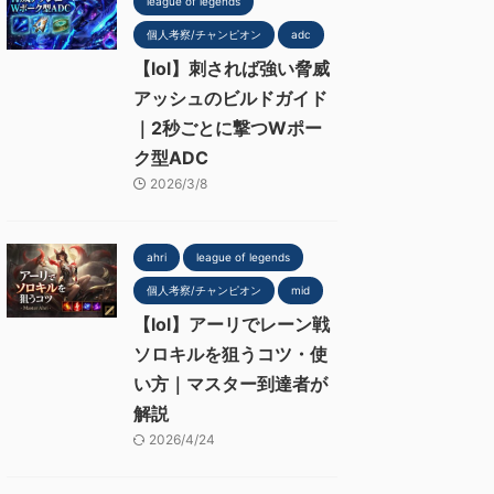
league of legends
個人考察/チャンピオン
adc
【lol】刺されば強い脅威
アッシュのビルドガイド
｜2秒ごとに撃つWポー
ク型ADC
2026/3/8
ahri
league of legends
個人考察/チャンピオン
mid
【lol】アーリでレーン戦
ソロキルを狙うコツ・使
い方｜マスター到達者が
解説
2026/4/24