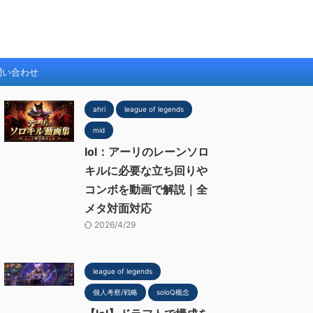
問い合わせ
ahri
league of legends
mid
lol：アーリのレーンソロ
キルに必要な立ち回りや
コンボを動画で解説｜全
メタ対面対応
2026/4/29
league of legends
個人考察/戦略
soloQ概念