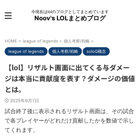
今現在はlolのブログとしてまとめています
Noov's LOLまとめブログ
HOME
>
league of legends
>
個人考察/戦略
>
league of legends
個人考察/戦略
soloQ概念
【lol】リザルト画面に出てくる与ダメー
ジは本当に貢献度を表す？ダメージの価値
とは。
2025年9月7日
試合終了後に表示されるリザルト画面は、その試合
で各プレイヤーがどれだけ貢献したかを数値で示し
てくれます。