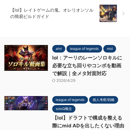
【lol】レイトゲームの鬼。オレリオンソル
の簡易ビルドガイド
ahri
league of legends
mid
lol：アーリのレーンソロキルに
必要な立ち回りやコンボを動画
で解説｜全メタ対面対応
2026/4/29
league of legends
個人考察/戦略
soloQ概念
【lol】ドラフトで構成を整える
際にmid ADを出したくない理由