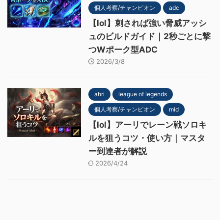
個人考察/チャンピオン
adc
【lol】刺されば強い脅威アッシ
ュのビルドガイド｜2秒ごとに撃
つWポーク型ADC
2026/3/8
ahri
league of legends
個人考察/チャンピオン
mid
【lol】アーリでレーン戦ソロキ
ルを狙うコツ・使い方｜マスタ
ー到達者が解説
2026/4/24