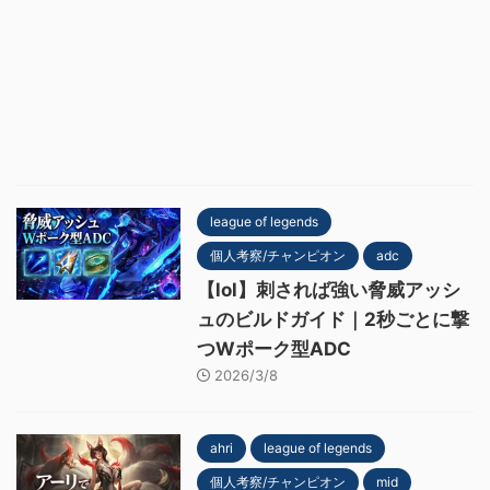
league of legends
個人考察/チャンピオン
adc
【lol】刺されば強い脅威アッシ
ュのビルドガイド｜2秒ごとに撃
つWポーク型ADC
2026/3/8
ahri
league of legends
個人考察/チャンピオン
mid