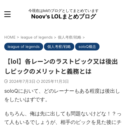
今現在はlolのブログとしてまとめています
Noov's LOLまとめブログ
HOME
>
league of legends
>
個人考察/戦略
>
league of legends
個人考察/戦略
soloQ概念
【lol】各レーンのラストピック又は後出
しピックのメリットと義務とは
2024年7月3日
2025年11月3日
soloQにおいて、どのレーナーもある程度は後出し
をしたいはずです。
もちろん、俺は先に出しても問題ないけどな！？っ
て人もいるでしょうが、相手のピックを見た後にチ