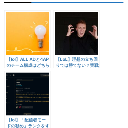
【lol】ALL ADと4AP
【LoL】理想の立ち回
のチーム構成はどちら
りでは勝てない？実戦
が辛いかどうか
で起きる“人間的な限
界”とは
【lol】「配信者モー
ドの勧め」ランクをす